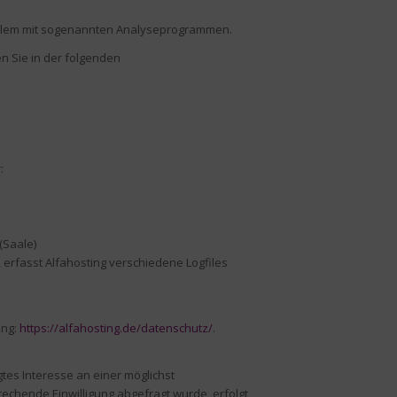
 allem mit sogenannten Analyseprogrammen.
n Sie in der folgenden
:
(Saale)
erfasst Alfahosting verschiedene Logfiles
ing:
https://alfahosting.de/datenschutz/
.
igtes Interesse an einer möglichst
echende Einwilligung abgefragt wurde, erfolgt