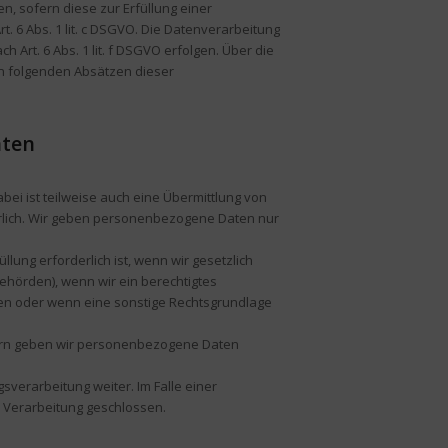
ten, sofern diese zur Erfüllung einer
t. 6 Abs. 1 lit. c DSGVO. Die Datenverarbeitung
 Art. 6 Abs. 1 lit. f DSGVO erfolgen. Über die
den folgenden Absätzen dieser
aten
ei ist teilweise auch eine Übermittlung von
rlich. Wir geben personenbezogene Daten nur
lung erforderlich ist, wenn wir gesetzlich
behörden), wenn wir ein berechtigtes
aben oder wenn eine sonstige Rechtsgrundlage
tern geben wir personenbezogene Daten
sverarbeitung weiter. Im Falle einer
 Verarbeitung geschlossen.