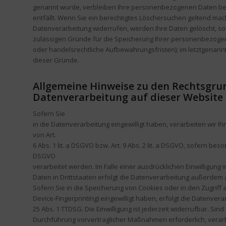
genannt wurde, verbleiben Ihre personenbezogenen Daten bei 
entfällt. Wenn Sie ein berechtigtes Löschersuchen geltend mac
Datenverarbeitung widerrufen, werden Ihre Daten gelöscht, sof
zulässigen Gründe für die Speicherung Ihrer personenbezogen
oder handelsrechtliche Aufbewahrungsfristen); im letztgenannte
dieser Gründe.
Allgemeine Hinweise zu den Rechtsgru
Datenverarbeitung auf dieser Website
Sofern Sie
in die Datenverarbeitung eingewilligt haben, verarbeiten wir
von Art.
6 Abs. 1 lit. a DSGVO bzw. Art. 9 Abs. 2 lit. a DSGVO, sofern be
DSGVO
verarbeitet werden. Im Falle einer ausdrücklichen Einwilligun
Daten in Drittstaaten erfolgt die Datenverarbeitung außerdem a
Sofern Sie in die Speicherung von Cookies oder in den Zugriff au
Device-Fingerprinting) eingewilligt haben, erfolgt die Datenver
25 Abs. 1 TTDSG. Die Einwilligung ist jederzeit widerrufbar. Sin
Durchführung vorvertraglicher Maßnahmen erforderlich, verar