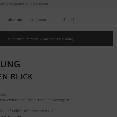
box für dringende Fälle erreichbar.
g
Über uns
Grabmale
Du bist hier:
Startseite
/
Datenschutzerklärung
RUNG
EN BLICK
ber,
diese Website besuchen. Personenbezogene
en. Ausführliche Informationen zum
 aufgeführten