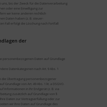
uns, bis der Zweck für die Datenverarbeitung
hen oder eine Einwilligung zur
ern wir keine anderen rechtlich
en Daten haben (z. B. steuer-
n Fall erfolgt die Löschung nach Fortfall
ndlagen der
 Ihre personenbezogenen Daten auf Grundlage
sondere Datenkategorien nach Art. 9 Abs. 1
g in die Übertragung personenbezogener
uf Grundlage von Art. 49 Abs. 1 lit. a DSGVO.
f Informationen in Ihr Endgerät (z. B. via
arbeitung zusätzlich auf Grundlage von §
d Ihre Daten zur Vertragserfüllung oder zur
beiten wir Ihre Daten auf Grundlage des