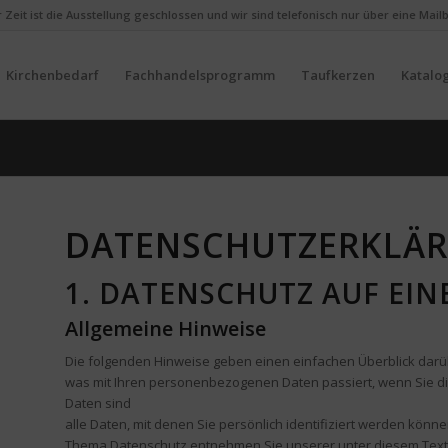
er Zeit ist die Ausstellung geschlossen und wir sind telefonisch nur über eine Mail
Kirchenbedarf
Fachhandelsprogramm
Taufkerzen
Katalo
DATENSCHUTZ­ERKLÄ
1. DATENSCHUTZ AUF EIN
Allgemeine Hinweise
Die folgenden Hinweise geben einen einfachen Überblick darü
was mit Ihren personenbezogenen Daten passiert, wenn Sie 
Daten sind
alle Daten, mit denen Sie persönlich identifiziert werden könn
Thema Datenschutz entnehmen Sie unserer unter diesem Text