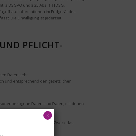
 lit. a DSGVO und § 25 Abs. 1 TTDSG,
Zugriff auf Informationen im Endgerät des
sst. Die Einwilligung ist jederzeit
 UND PFLICHT­
chen Daten sehr
ich und entsprechend den gesetzlichen
sonenbezogene Daten sind Daten, mit denen
×
chutzerklärung erläutert,
tert auch, wie und zu welchem Zweck das